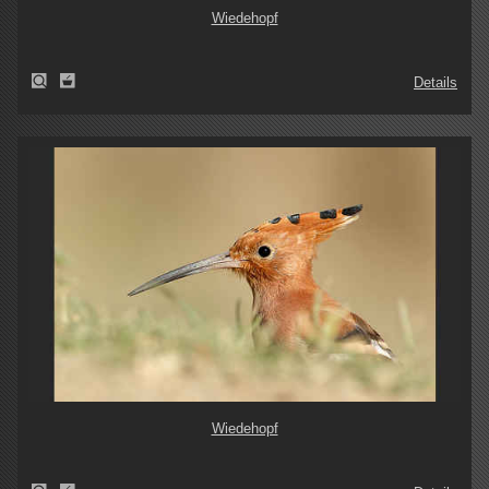
Wiedehopf
Details
Wiedehopf