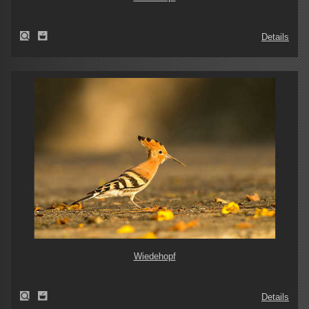
Details
Wiedehopf
Details