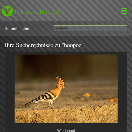
fokus-natur.de
Schnell­suche
Ihre Suchergebnisse zu "hoopoe"
Wiedehopf