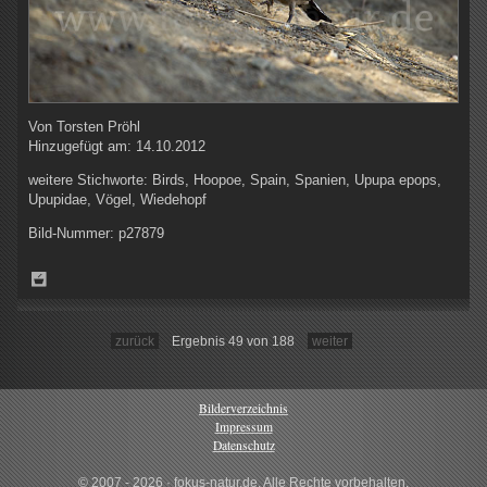
Von
Torsten Pröhl
Hinzugefügt am:
14.10.2012
weitere Stichworte:
Birds, Hoopoe, Spain, Spanien, Upupa epops,
Upupidae, Vögel, Wiedehopf
Bild-Nummer:
p27879
zurück
Ergebnis 49 von 188
weiter
Bilderverzeichnis
Impressum
Datenschutz
© 2007 - 2026 · fokus-natur.de, Alle Rechte vorbehalten.