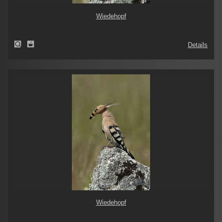
Wiedehopf
Details
Wiedehopf