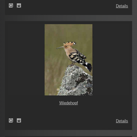
Details
Wiedehopf
Details