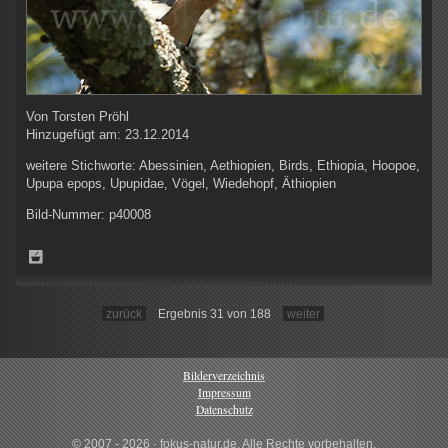
Von
Torsten Pröhl
Hinzugefügt am:
23.12.2014
weitere Stichworte:
Abessinien, Aethiopien, Birds, Ethiopia, Hoopoe,
Upupa epops, Upupidae, Vögel, Wiedehopf, Äthiopien
Bild-Nummer:
p40008
zurück
Ergebnis 31 von 188
weiter
Bilderverzeichnis
Impressum
Datenschutz
© 2007 - 2026 · fokus-natur.de, Alle Rechte vorbehalten.