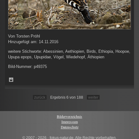
Von
Torsten Pröhl
Hinzugefügt am:
14.11.2016
weitere Stichworte:
Abessinien, Aethiopien, Birds, Ethiopia, Hoopoe,
Upupa epops, Upupidae, Vögel, Wiedehopf, Äthiopien
Bild-Nummer:
p49375
zurück
Ergebnis 6 von 188
weiter
Bilderverzeichnis
Impressum
Datenschutz
© 2007 - 2026 · fokus-natur.de, Alle Rechte vorbehalten.