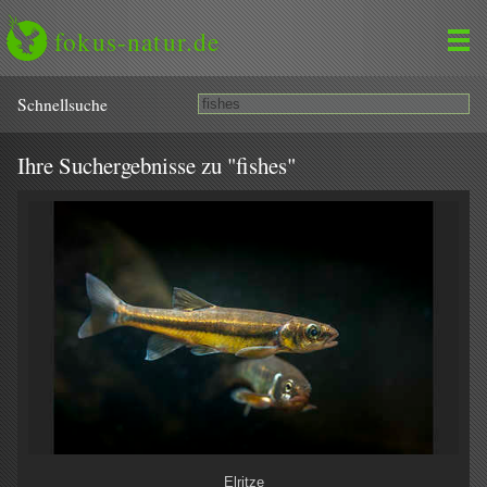
fokus-natur.de
Schnell­suche
Ihre Suchergebnisse zu "fishes"
Elritze