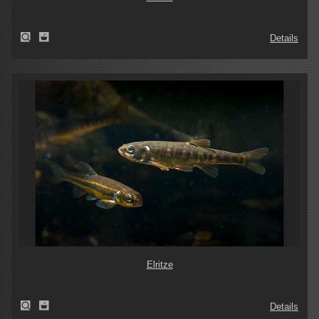
Details
Elritze
Details