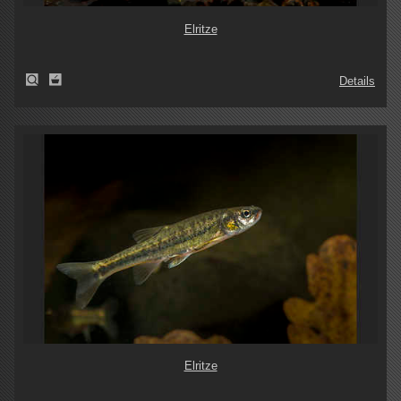
Elritze
Details
Elritze