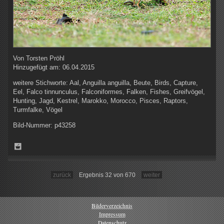
Von
Torsten Pröhl
Hinzugefügt am:
06.04.2015
weitere Stichworte:
Aal, Anguilla anguilla, Beute, Birds, Capture,
Eel, Falco tinnunculus, Falconiformes, Falken, Fishes, Greifvögel,
Hunting, Jagd, Kestrel, Marokko, Morocco, Pisces, Raptors,
Turmfalke, Vögel
Bild-Nummer:
p43258
zurück
Ergebnis 32 von 670
weiter
Bilderverzeichnis
Impressum
Datenschutz