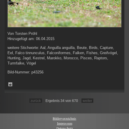
Von
Torsten Pröhl
Hinzugefügt am:
06.04.2015
weitere Stichworte:
Aal, Anguilla anguilla, Beute, Birds, Capture,
Eel, Falco tinnunculus, Falconiformes, Falken, Fishes, Greifvögel,
Hunting, Jagd, Kestrel, Marokko, Morocco, Pisces, Raptors,
Turmfalke, Vögel
Bild-Nummer:
p43256
zurück
Ergebnis 34 von 670
weiter
Bilderverzeichnis
Impressum
Datenschutz