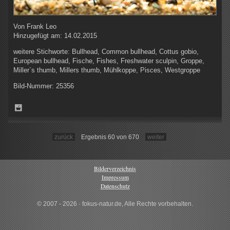
Von
Frank Leo
Hinzugefügt am:
14.02.2015
weitere Stichworte:
Bullhead, Common bullhead, Cottus gobio,
European bullhead, Fische, Fishes, Freshwater sculpin, Groppe,
Miller`s thumb, Millers thumb, Mühlkoppe, Pisces, Westgroppe
Bild-Nummer:
25356
zurück
Ergebnis 60 von 670
weiter
Bilderverzeichnis
Impressum
Datenschutz
© 2007 - 2026 · fokus-natur.de, Alle Rechte vorbehalten.