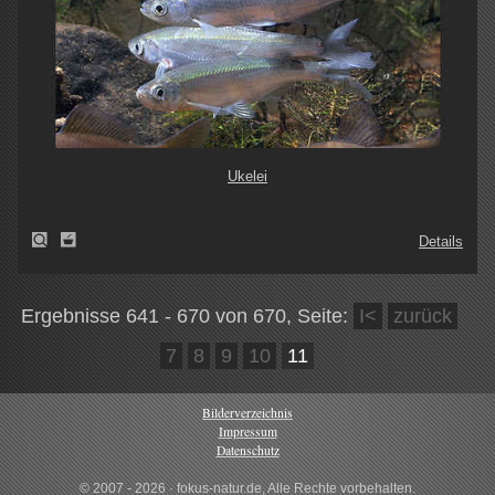
Ukelei
Details
Ergebnisse 641 - 670 von 670, Seite:
I<
zurück
7
8
9
10
11
Bilderverzeichnis
Impressum
Datenschutz
© 2007 - 2026 · fokus-natur.de, Alle Rechte vorbehalten.