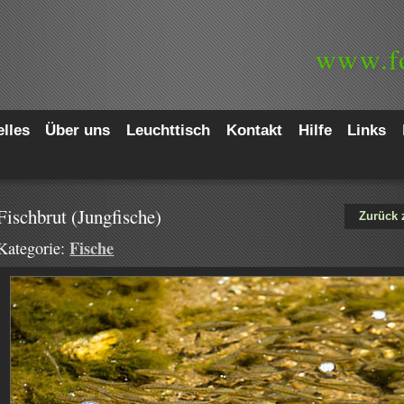
www.
f
lles
Über uns
Leuchttisch
Kontakt
Hilfe
Links
Fischbrut (Jungfische)
Zurück 
Fische
Kategorie: