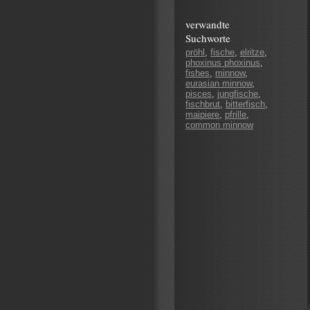
verwandte
Suchworte
pröhl
,
fische
,
elritze
,
phoxinus phoxinus
,
fishes
,
minnow
,
eurasian minnow
,
pisces
,
jungfische
,
fischbrut
,
bitterfisch
,
maipiere
,
pfrille
,
common minnow