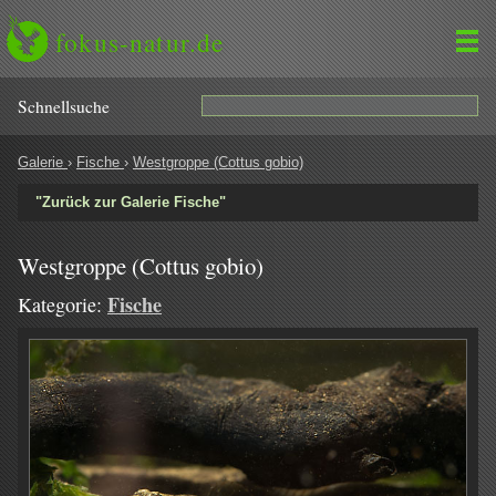
fokus-natur.de
Schnell­suche
Galerie
›
Fische
›
Westgroppe (Cottus gobio)
"Zurück zur Galerie Fische"
Westgroppe (Cottus gobio)
Fische
Kategorie: