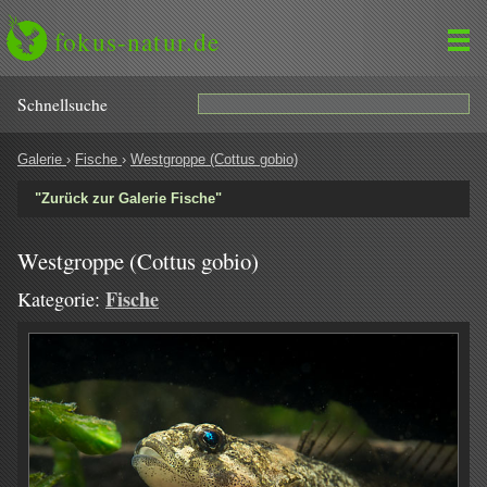
fokus-natur.de
Schnell­suche
Galerie
›
Fische
›
Westgroppe (Cottus gobio)
"Zurück zur Galerie Fische"
Westgroppe (Cottus gobio)
Fische
Kategorie: