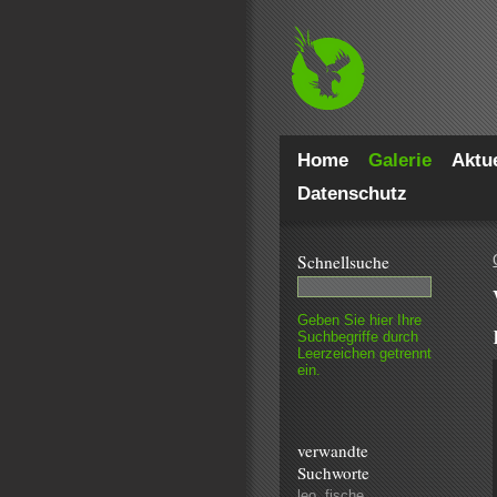
Home
Galerie
Aktue
Datenschutz
Schnell­suche
Geben Sie hier Ihre
Such­begriffe durch
Leer­zeichen getrennt
ein.
verwandte
Suchworte
leo
,
fische
,