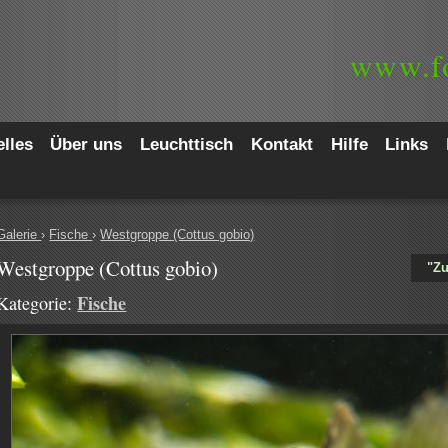
www.
f
lles
Über uns
Leuchttisch
Kontakt
Hilfe
Links
Galerie
›
Fische
›
Westgroppe (Cottus gobio)
Westgroppe (Cottus gobio)
"Zu
Fische
Kategorie: