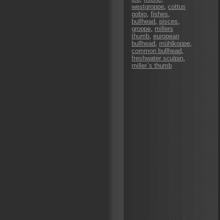
westgroppe
,
cottus
gobio
,
fishes
,
bullhead
,
pisces
,
groppe
,
millers
thumb
,
european
bullhead
,
mühlkoppe
,
common bullhead
,
freshwater sculpin
,
miller`s thumb