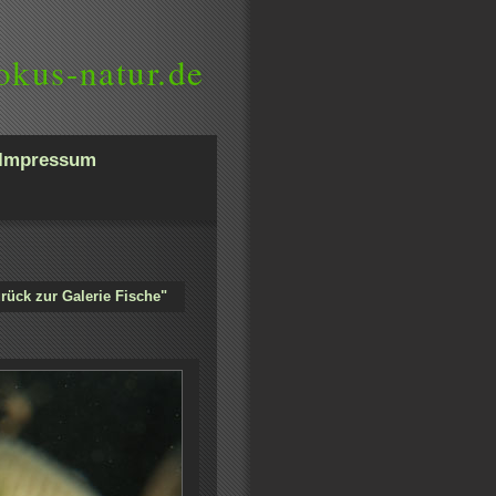
okus-natur.de
Impressum
rück zur Galerie Fische"