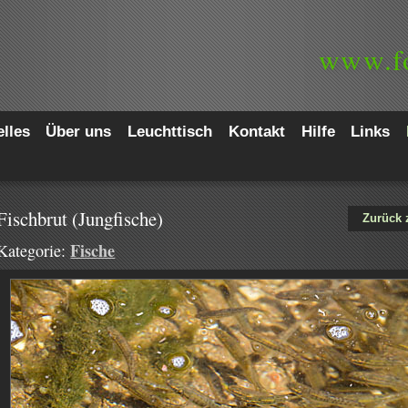
www.
f
lles
Über uns
Leuchttisch
Kontakt
Hilfe
Links
Fischbrut (Jungfische)
Zurück 
Fische
Kategorie: