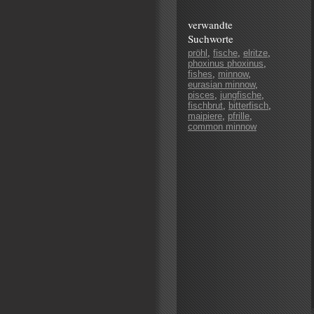
verwandte
Suchworte
pröhl
,
fische
,
elritze
,
phoxinus phoxinus
,
fishes
,
minnow
,
eurasian minnow
,
pisces
,
jungfische
,
fischbrut
,
bitterfisch
,
maipiere
,
pfrille
,
common minnow