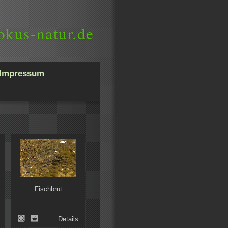
okus-natur.de
Impressum
Fischbrut
Details