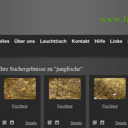
www.
f
lles
Über uns
Leuchttisch
Kontakt
Hilfe
Links
Ihre Suchergebnisse zu "jungfische"
Fischbrut
Fischbrut
Fischbrut
Details
Details
Details