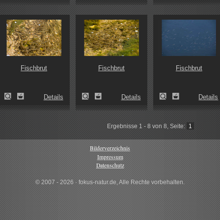
Fischbrut
Fischbrut
Fischbrut
Details
Details
Details
Ergebnisse 1 - 8 von 8, Seite:
1
Bilderverzeichnis
Impressum
Datenschutz
© 2007 - 2026 · fokus-natur.de, Alle Rechte vorbehalten.