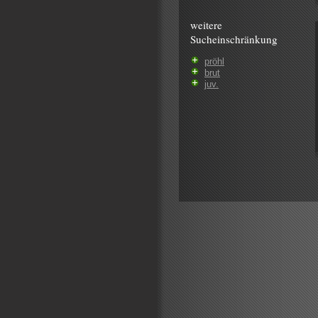
weitere
Sucheinschränkung
pröhl
brut
juv.