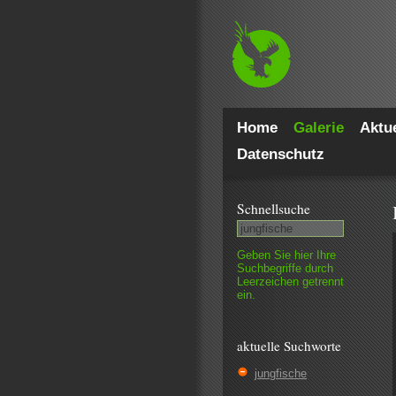
Home
Galerie
Aktue
Datenschutz
Schnell­suche
Geben Sie hier Ihre
Such­begriffe durch
Leer­zeichen getrennt
ein.
aktuelle Suchworte
jungfische