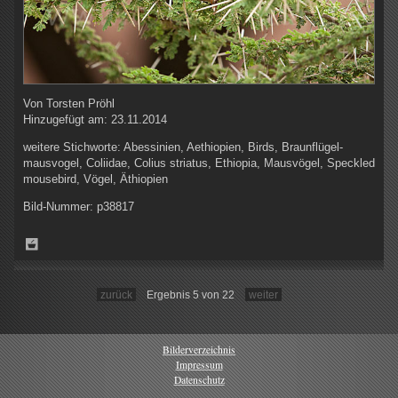
Von
Torsten Pröhl
Hinzugefügt am:
23.11.2014
weitere Stichworte:
Abessinien, Aethiopien, Birds, Braunflügel-
mausvogel, Coliidae, Colius striatus, Ethiopia, Mausvögel, Speckled
mousebird, Vögel, Äthiopien
Bild-Nummer:
p38817
zurück
Ergebnis 5 von 22
weiter
Bilderverzeichnis
Impressum
Datenschutz