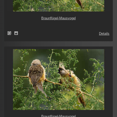
Braunflügel-Mausvogel
Details
Braunflügel-Mausvogel