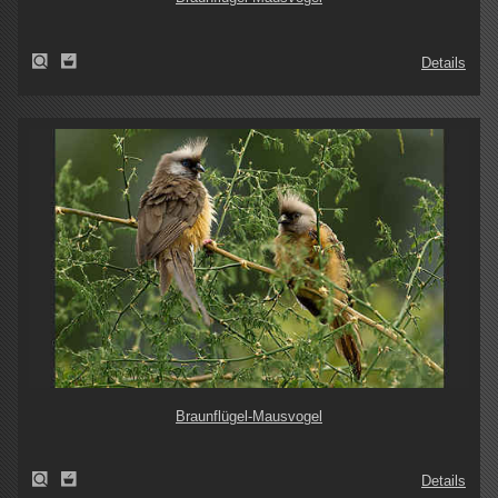
Details
Braunflügel-Mausvogel
Details