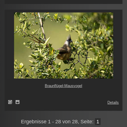
Braunflügel-Mausvogel
Details
Ergebnisse 1 - 28 von 28, Seite:
1