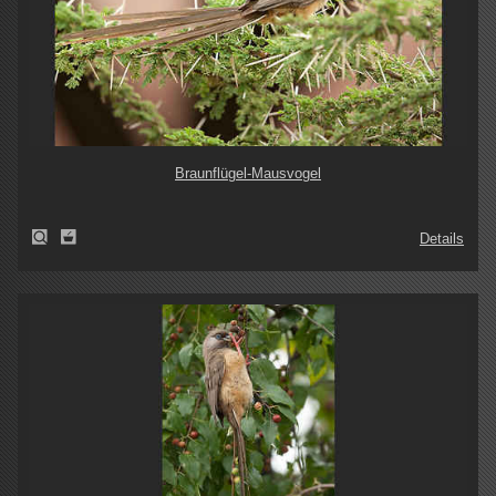
Braunflügel-Mausvogel
Details