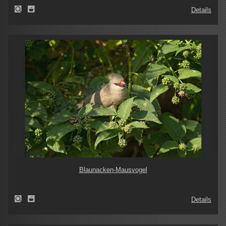
Details
Blaunacken-Mausvogel
Details