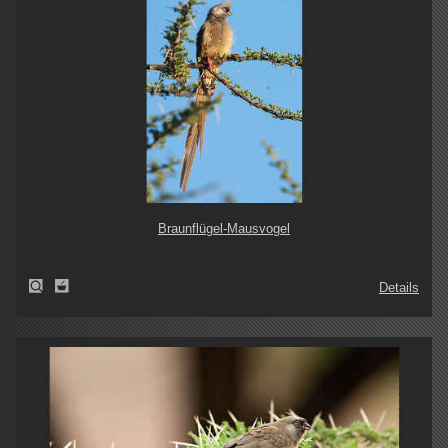
Braunflügel-Mausvogel
Details