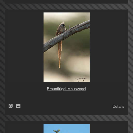
Braunflügel-Mausvogel
Details