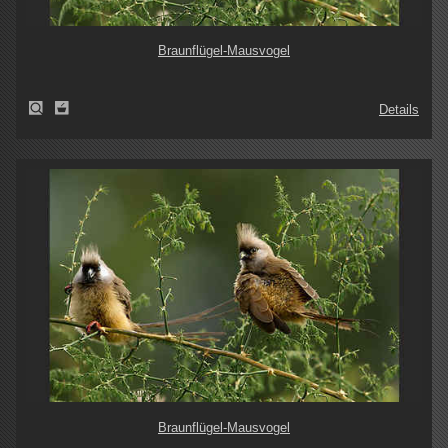
Braunflügel-Mausvogel
Details
Braunflügel-Mausvogel