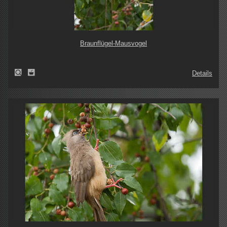
Braunflügel-Mausvogel
Details