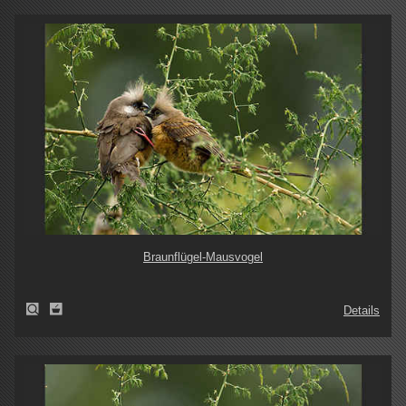
Braunflügel-Mausvogel
Details