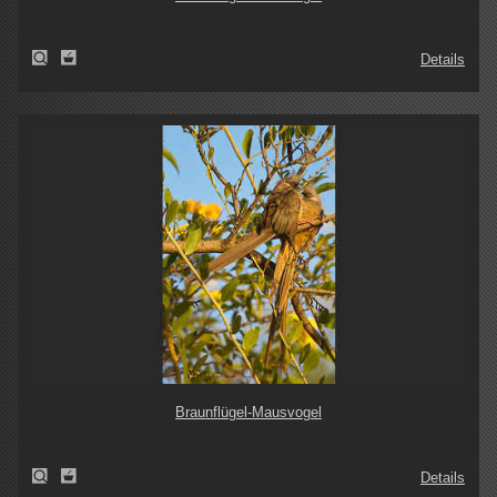
Details
Braunflügel-Mausvogel
Details