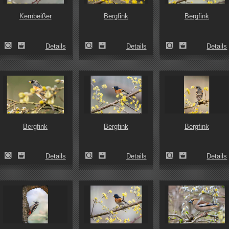
Kernbeißer
Bergfink
Bergfink
Details
Details
Details
Bergfink
Bergfink
Bergfink
Details
Details
Details