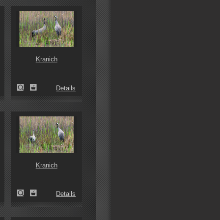
Kranich
Details
Kranich
Details