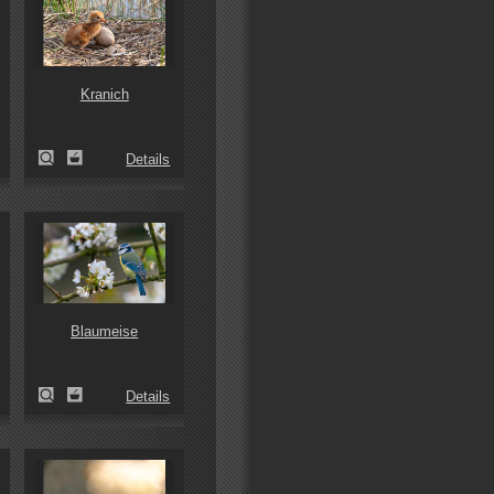
Kranich
Details
Blaumeise
Details