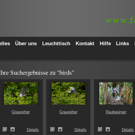
www.
f
lles
Über uns
Leuchttisch
Kontakt
Hilfe
Links
Ihre Suchergebnisse zu "birds"
Graureiher
Graureiher
Raubwürger
Details
Details
Details