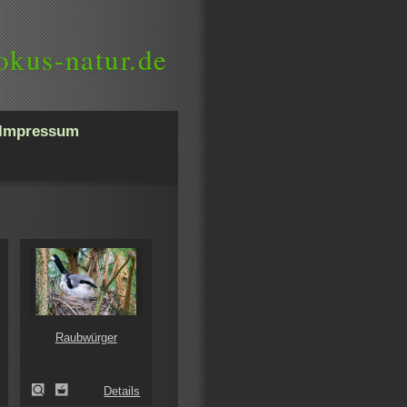
okus-natur.de
Impressum
Raubwürger
Details