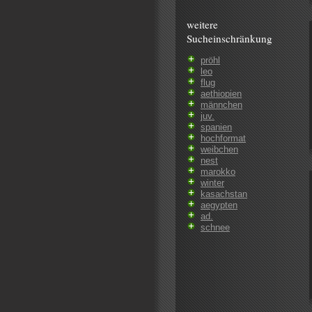
weitere
Sucheinschränkung
pröhl
leo
flug
aethiopien
männchen
juv.
spanien
hochformat
weibchen
nest
marokko
winter
kasachstan
aegypten
ad.
schnee