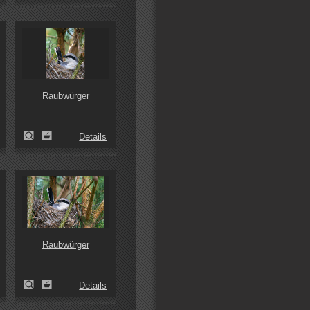
Raubwürger
Details
Raubwürger
Details