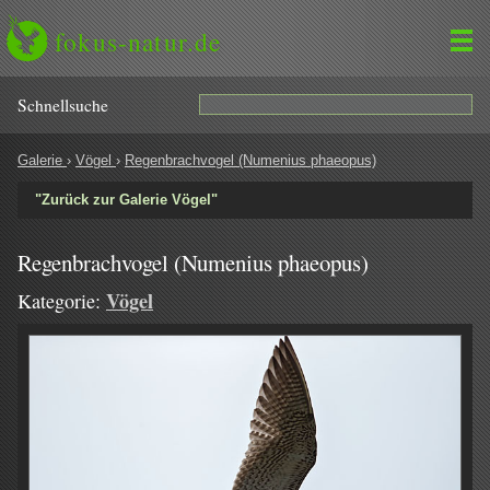
fokus-natur.de
Schnell­suche
Galerie
›
Vögel
›
Regenbrachvogel (Numenius phaeopus)
"Zurück zur Galerie Vögel"
Regenbrachvogel (Numenius phaeopus)
Vögel
Kategorie: