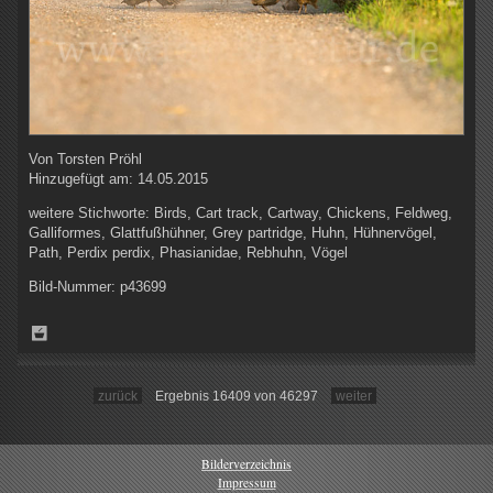
Von
Torsten Pröhl
Hinzugefügt am:
14.05.2015
weitere Stichworte:
Birds, Cart track, Cartway, Chickens, Feldweg,
Galliformes, Glattfußhühner, Grey partridge, Huhn, Hühnervögel,
Path, Perdix perdix, Phasianidae, Rebhuhn, Vögel
Bild-Nummer:
p43699
zurück
Ergebnis 16409 von 46297
weiter
Bilderverzeichnis
Impressum