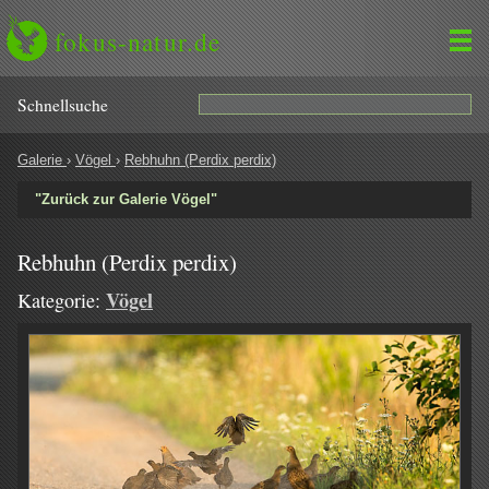
fokus-natur.de
Schnell­suche
Galerie
›
Vögel
›
Rebhuhn (Perdix perdix)
"Zurück zur Galerie Vögel"
Rebhuhn (Perdix perdix)
Vögel
Kategorie: