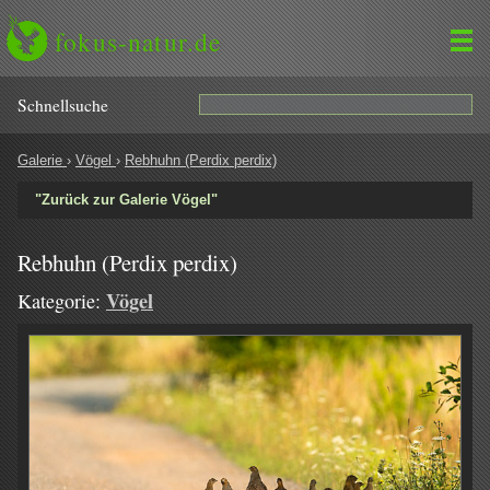
fokus-natur.de
Schnell­suche
Galerie
›
Vögel
›
Rebhuhn (Perdix perdix)
"Zurück zur Galerie Vögel"
Rebhuhn (Perdix perdix)
Vögel
Kategorie: