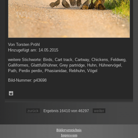
Von
Torsten Pröhl
Hinzugefügt am:
14.05.2015
weitere Stichworte:
Birds, Cart track, Cartway, Chickens, Feldweg,
Galliformes, Glattfußhühner, Grey partridge, Huhn, Hühnervögel,
Path, Perdix perdix, Phasianidae, Rebhuhn, Vögel
Bild-Nummer:
p43698
zurück
Ergebnis 16410 von 46297
weiter
Bilderverzeichnis
Impressum