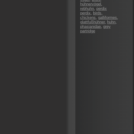
hühnervögel
,
rebhuhn
,
perdix
perdix
,
birds
,
chickens
,
galliformes
,
glattfußhühner
,
huhn
,
phasianidae
,
grey
partridge