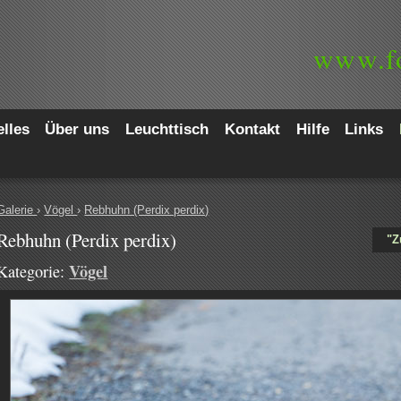
www.
f
lles
Über uns
Leuchttisch
Kontakt
Hilfe
Links
Galerie
›
Vögel
›
Rebhuhn (Perdix perdix)
Rebhuhn (Perdix perdix)
"Z
Vögel
Kategorie: