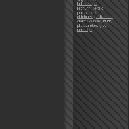
hühnervögel
,
rebhuhn
,
perdix
perdix
,
birds
,
chickens
,
galliformes
,
glattfußhühner
,
huhn
,
phasianidae
,
grey
partridge