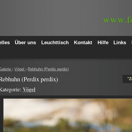
www.
f
lles
Über uns
Leuchttisch
Kontakt
Hilfe
Links
Galerie
›
Vögel
›
Rebhuhn (Perdix perdix)
Rebhuhn (Perdix perdix)
"Z
Vögel
Kategorie: