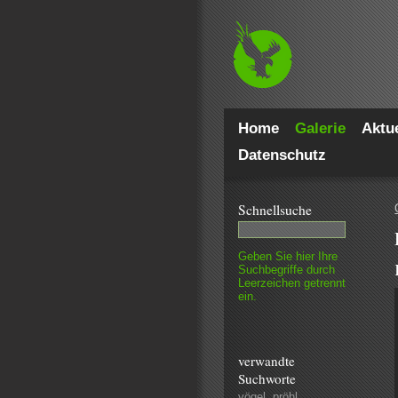
Home
Galerie
Aktue
Datenschutz
Schnell­suche
Geben Sie hier Ihre
Such­begriffe durch
Leer­zeichen getrennt
ein.
verwandte
Suchworte
vögel
,
pröhl
,