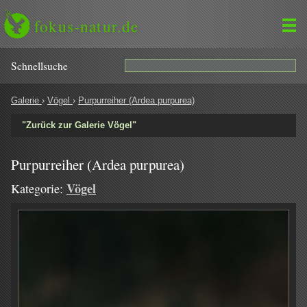
fokus-natur.de
Schnell­suche
Galerie
›
Vögel
›
Purpurreiher (Ardea purpurea)
"Zurück zur Galerie Vögel"
Purpurreiher (Ardea purpurea)
Vögel
Kategorie: