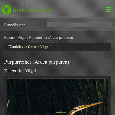
fokus-natur.de
Schnell­suche
Galerie
›
Vögel
›
Purpurreiher (Ardea purpurea)
"Zurück zur Galerie Vögel"
Purpurreiher (Ardea purpurea)
Vögel
Kategorie: