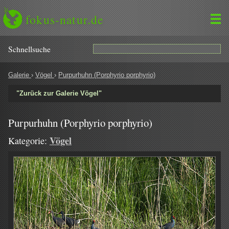
fokus-natur.de
Schnell­suche
Galerie
›
Vögel
›
Purpurhuhn (Porphyrio porphyrio)
"Zurück zur Galerie Vögel"
Purpurhuhn (Porphyrio porphyrio)
Vögel
Kategorie: