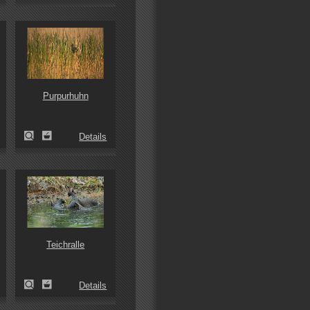
Purpurhuhn
Details
Teichralle
Details