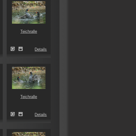
Teichralle
Details
Teichralle
Details