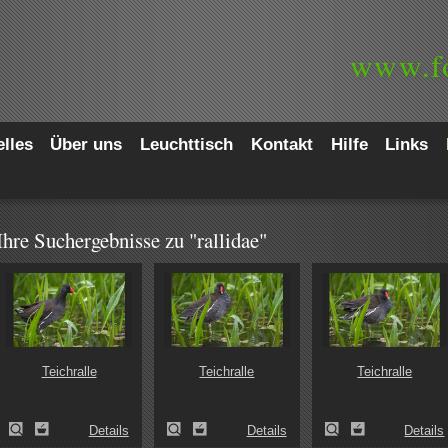
www.
f
lles
Über uns
Leuchttisch
Kontakt
Hilfe
Links
Ihre Suchergebnisse zu "rallidae"
Teichralle
Teichralle
Teichralle
Details
Details
Details