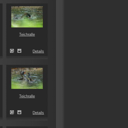
Teichralle
Details
Teichralle
Details