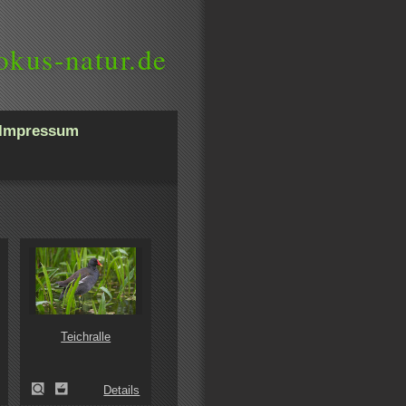
okus-natur.de
Impressum
Teichralle
Details