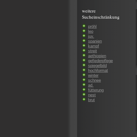
weitere
Sucheinschränkung
pröhl
leo
juv.
spanien
kampf
streit
aethiopien
gefiederpflege
spiegelbild
hochformat
winter
schnee
ad.
fütterung
nest
brut