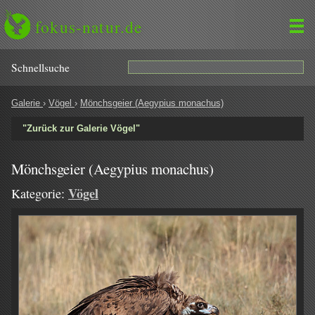
fokus-natur.de
Schnell­suche
Galerie
›
Vögel
›
Mönchsgeier (Aegypius monachus)
"Zurück zur Galerie Vögel"
Mönchsgeier (Aegypius monachus)
Vögel
Kategorie: