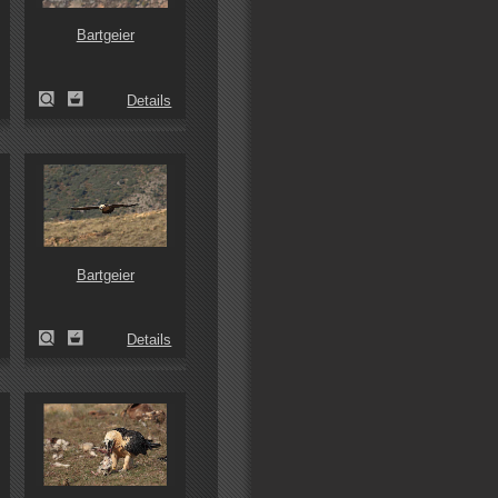
Bartgeier
Details
Bartgeier
Details