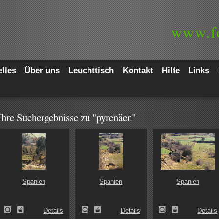
www.
f
lles
Über uns
Leuchttisch
Kontakt
Hilfe
Links
Ihre Suchergebnisse zu "pyrenäen"
Spanien
Spanien
Spanien
Details
Details
Details