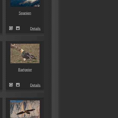
Spanien
Details
Bartgeier
Details