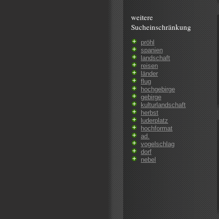
weitere
Sucheinschränkung
pröhl
spanien
landschaft
reisen
länder
flug
hochgebirge
gebirge
kulturlandschaft
herbst
luderplatz
hochformat
ad.
vogelschlag
dorf
nebel