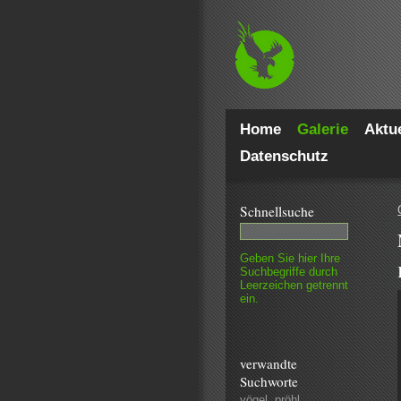
Home
Galerie
Aktue
Datenschutz
Schnell­suche
Geben Sie hier Ihre
Such­begriffe durch
Leer­zeichen getrennt
ein.
verwandte
Suchworte
vögel
,
pröhl
,