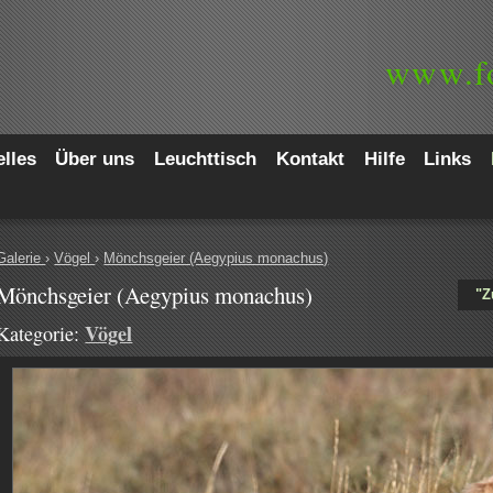
www.
f
lles
Über uns
Leuchttisch
Kontakt
Hilfe
Links
Galerie
›
Vögel
›
Mönchsgeier (Aegypius monachus)
Mönchsgeier (Aegypius monachus)
"Z
Vögel
Kategorie: