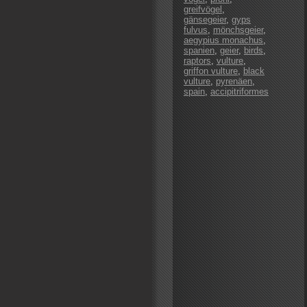
greifvögel
,
gänsegeier
,
gyps
fulvus
,
mönchsgeier
,
aegypius monachus
,
spanien
,
geier
,
birds
,
raptors
,
vulture
,
griffon vulture
,
black
vulture
,
pyrenäen
,
spain
,
accipitriformes