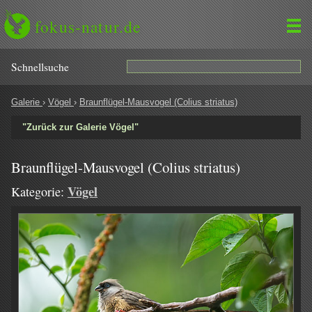
fokus-natur.de
Schnell­suche
Galerie
›
Vögel
›
Braunflügel-Mausvogel (Colius striatus)
"Zurück zur Galerie Vögel"
Braunflügel-Mausvogel (Colius striatus)
Vögel
Kategorie: