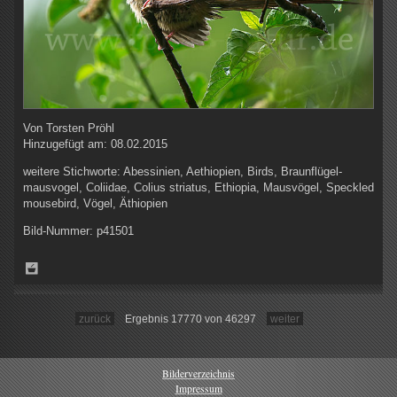
Von
Torsten Pröhl
Hinzugefügt am:
08.02.2015
weitere Stichworte:
Abessinien, Aethiopien, Birds, Braunflügel-
mausvogel, Coliidae, Colius striatus, Ethiopia, Mausvögel, Speckled
mousebird, Vögel, Äthiopien
Bild-Nummer:
p41501
zurück
Ergebnis 17770 von 46297
weiter
Bilderverzeichnis
Impressum