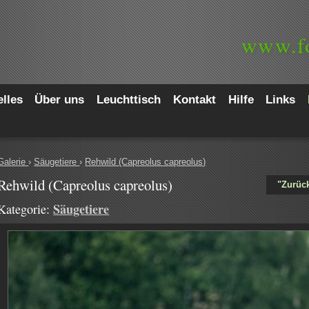
www.
f
lles
Über uns
Leuchttisch
Kontakt
Hilfe
Links
Galerie
›
Säugetiere
›
Rehwild (Capreolus capreolus)
Rehwild (Capreolus capreolus)
"Zurück
Säugetiere
Kategorie: