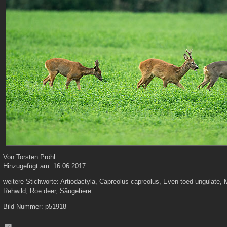
Von
Torsten Pröhl
Hinzugefügt am:
16.06.2017
weitere Stichworte:
Artiodactyla, Capreolus capreolus, Even-toed ungulate,
Rehwild, Roe deer, Säugetiere
Bild-Nummer:
p51918