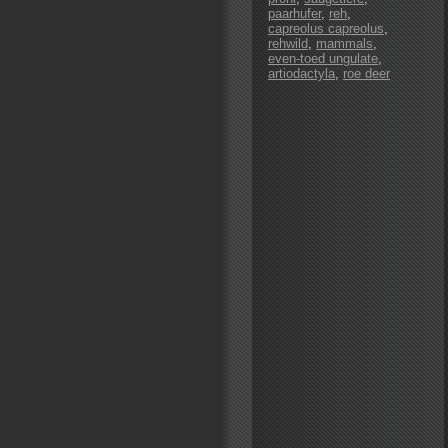
paarhufer
,
reh
,
capreolus capreolus
,
rehwild
,
mammals
,
even-toed ungulate
,
artiodactyla
,
roe deer