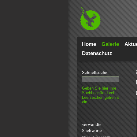
Home
Galerie
Aktue
Datenschutz
Schnell­suche
Geben Sie hier Ihre
Such­begriffe durch
Leer­zeichen getrennt
ein.
verwandte
Suchworte
pröhl
,
säugetiere
,