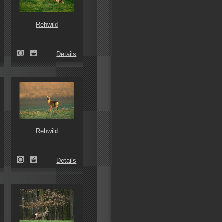
Rehwild
Details
Rehwild
Details