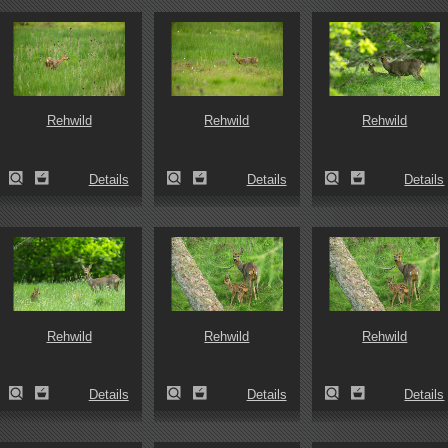
Rehwild
Rehwild
Rehwild
Details
Details
Details
Rehwild
Rehwild
Rehwild
Details
Details
Details