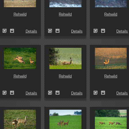
Rehwild
Rehwild
Rehwild
Details
Details
Details
Rehwild
Rehwild
Rehwild
Details
Details
Details