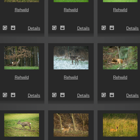
Rehwild
Rehwild
Rehwild
Details
Details
Details
Rehwild
Rehwild
Rehwild
Details
Details
Details