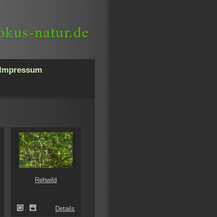
okus-natur.de
Impressum
Rehwild
Details