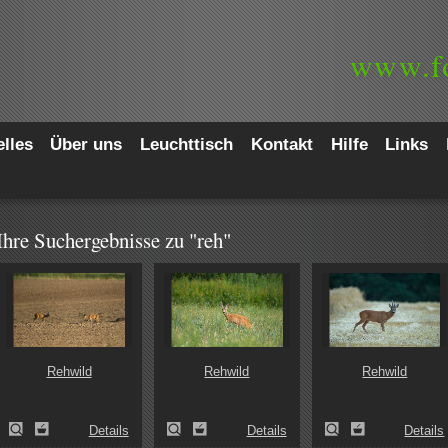
www.
f
lles
Über uns
Leuchttisch
Kontakt
Hilfe
Links
Ihre Suchergebnisse zu "reh"
Rehwild
Rehwild
Rehwild
Details
Details
Details