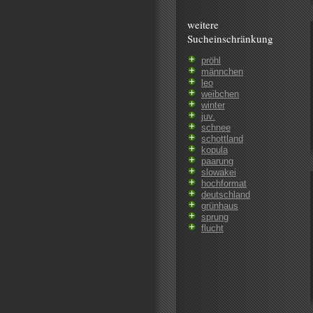
weitere
Sucheinschränkung
pröhl
männchen
leo
weibchen
winter
juv.
schnee
schottland
kopula
paarung
slowakei
hochformat
deutschland
grünhaus
sprung
flucht