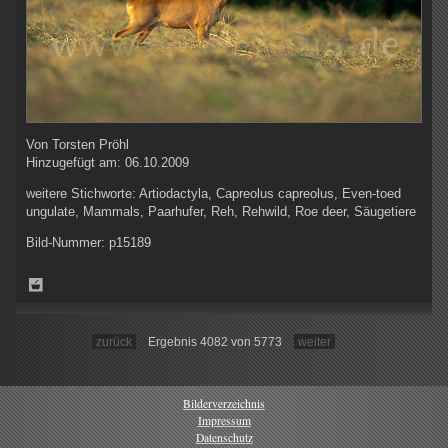
Von
Torsten Pröhl
Hinzugefügt am:
06.10.2009
weitere Stichworte:
Artiodactyla, Capreolus capreolus, Even-toed
ungulate, Mammals, Paarhufer, Reh, Rehwild, Roe deer, Säugetiere
Bild-Nummer:
p15189
zurück
Ergebnis 4082 von 5773
weiter
Bilderverzeichnis
Impressum
Datenschutz