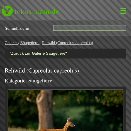
fokus-natur.de
Schnell­suche
Galerie
›
Säugetiere
›
Rehwild (Capreolus capreolus)
"Zurück zur Galerie Säugetiere"
Rehwild (Capreolus capreolus)
Säugetiere
Kategorie: