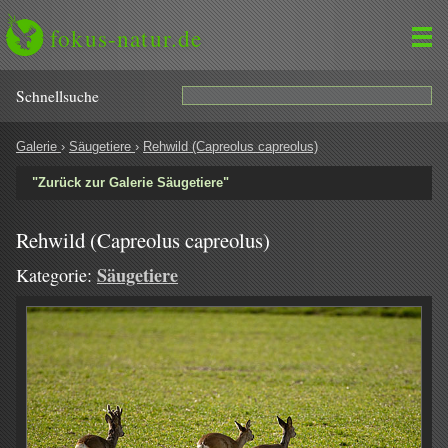
fokus-natur.de
Schnell­suche
Galerie
›
Säugetiere
›
Rehwild (Capreolus capreolus)
"Zurück zur Galerie Säugetiere"
Rehwild (Capreolus capreolus)
Säugetiere
Kategorie: