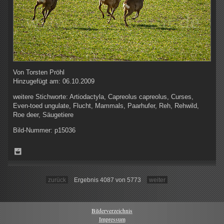
Von
Torsten Pröhl
Hinzugefügt am:
06.10.2009
weitere Stichworte:
Artiodactyla, Capreolus capreolus, Curses,
Even-toed ungulate, Flucht, Mammals, Paarhufer, Reh, Rehwild,
Roe deer, Säugetiere
Bild-Nummer:
p15036
zurück
Ergebnis 4087 von 5773
weiter
Bilderverzeichnis
Impressum