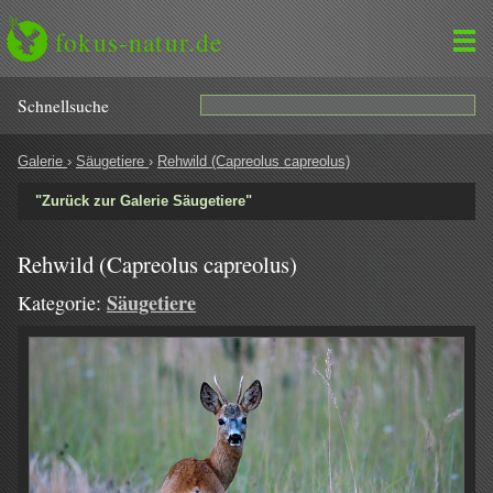
fokus-natur.de
Schnell­suche
Galerie
›
Säugetiere
›
Rehwild (Capreolus capreolus)
"Zurück zur Galerie Säugetiere"
Rehwild (Capreolus capreolus)
Säugetiere
Kategorie: