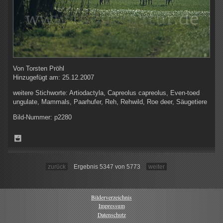
Von
Torsten Pröhl
Hinzugefügt am:
25.12.2007
weitere Stichworte:
Artiodactyla, Capreolus capreolus, Even-toed
ungulate, Mammals, Paarhufer, Reh, Rehwild, Roe deer, Säugetiere
Bild-Nummer:
p2280
zurück
Ergebnis 5347 von 5773
weiter
Bilderverzeichnis
Impressum
Datenschutz