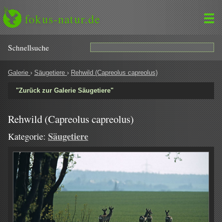
fokus-natur.de
Schnell­suche
Galerie
›
Säugetiere
›
Rehwild (Capreolus capreolus)
"Zurück zur Galerie Säugetiere"
Rehwild (Capreolus capreolus)
Säugetiere
Kategorie: