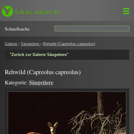
fokus-natur.de
Schnell­suche
Galerie
›
Säugetiere
›
Rehwild (Capreolus capreolus)
"Zurück zur Galerie Säugetiere"
Rehwild (Capreolus capreolus)
Säugetiere
Kategorie: