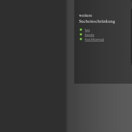
weitere
Sucheinschränkung
leo
beute
hochformat