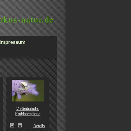
okus-natur.de
Impressum
Veränderliche
Krabbenspinne
Details