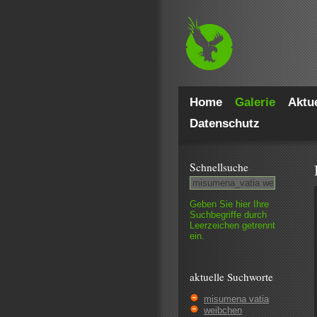
Home
Galerie
Aktue
Datenschutz
Schnell­suche
Geben Sie hier Ihre
Such­begriffe durch
Leer­zeichen getrennt
ein.
aktuelle Suchworte
misumena vatia
weibchen