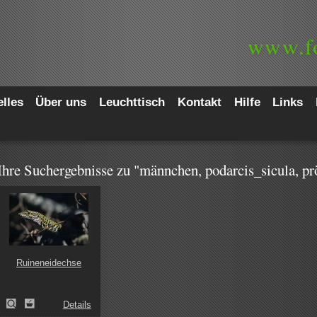
www.
f
lles
Über uns
Leuchttisch
Kontakt
Hilfe
Links
Ihre Suchergebnisse zu "männchen, podarcis_sicula, pr
Ruineneidechse
Details