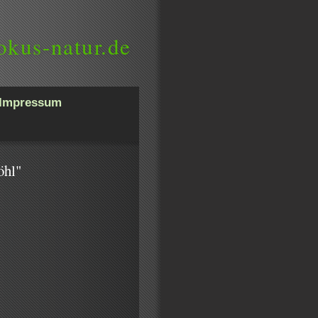
okus-natur.de
Impressum
öhl"