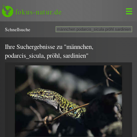
fokus-natur.de
Schnell­suche
Ihre Suchergebnisse zu "männchen,
podarcis_sicula, pröhl, sardinien"