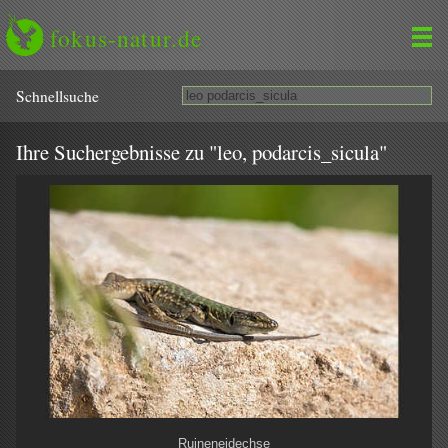
fokus-natur.de
Schnell­suche
Ihre Suchergebnisse zu "leo, podarcis_sicula"
Ruineneidechse