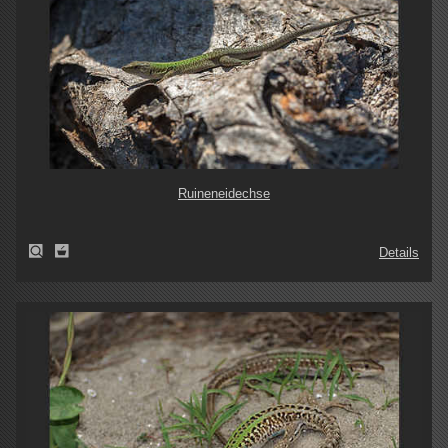
Ruineneidechse
Details