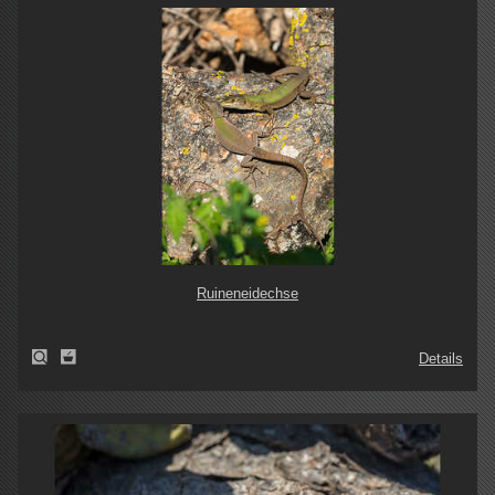
Ruineneidechse
Details