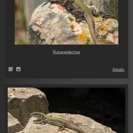
Ruineneidechse
Details