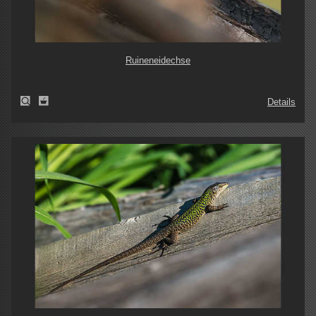
Ruineneidechse
Details