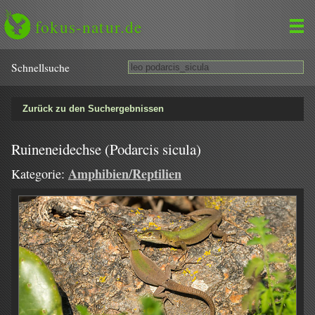
fokus-natur.de
Schnell­suche
Zurück zu den Suchergebnissen
Ruineneidechse (Podarcis sicula)
Amphibien/Reptilien
Kategorie: