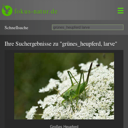
fokus-natur.de
Schnell­suche
Ihre Suchergebnisse zu "grünes_heupferd, larve"
Großes Heupferd