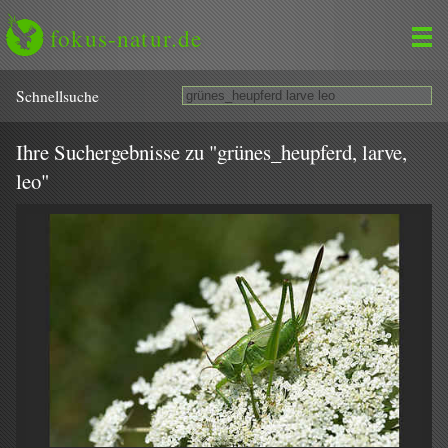
fokus-natur.de
Schnell­suche
Ihre Suchergebnisse zu "grünes_heupferd, larve,
leo"