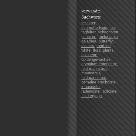
verwandte
Suchworte
insekten
,
schmetterlinge
,
leo
,
tagfalter
,
schachbrett
,
pflanzen
,
melanargia
galathea
,
butterfly
,
insects
,
marbled
white
,
flora
,
plants
,
apiaceae
,
doldengewächse
,
eryngium campestre
,
feld-mannstreu
,
mannstreu
,
feldmannstreu
,
gemeine brachdistel
,
krausdistel
,
radendistel
,
rolldistel
,
field eryngo