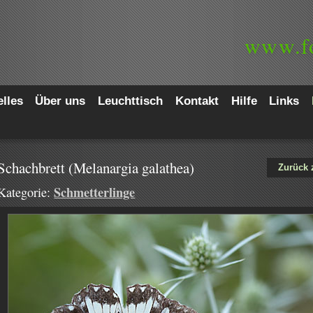
www.
f
lles
Über uns
Leuchttisch
Kontakt
Hilfe
Links
Schachbrett (Melanargia galathea)
Zurück 
Schmetterlinge
Kategorie: