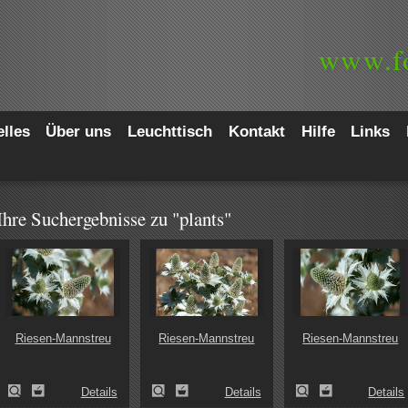
www.
f
lles
Über uns
Leuchttisch
Kontakt
Hilfe
Links
Ihre Suchergebnisse zu "plants"
Riesen-Mannstreu
Riesen-Mannstreu
Riesen-Mannstreu
Details
Details
Details