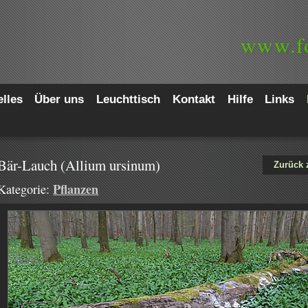
www.
f
lles
Über uns
Leuchttisch
Kontakt
Hilfe
Links
Bär-Lauch (Allium ursinum)
Zurück 
Pflanzen
Kategorie: