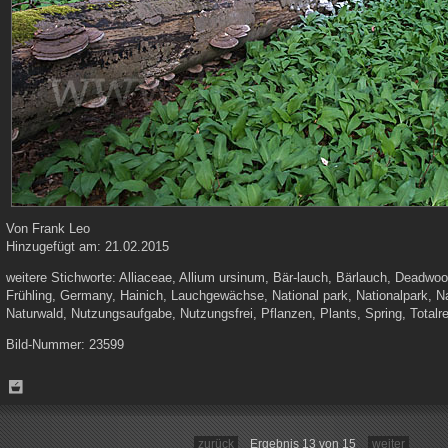
Von
Frank Leo
Hinzugefügt am:
21.02.2015
weitere Stichworte:
Alliaceae, Allium ursinum, Bär-lauch, Bärlauch, Deadwoo
Frühling, Germany, Hainich, Lauchgewächse, National park, Nationalpark, Na
Naturwald, Nutzungsaufgabe, Nutzungsfrei, Pflanzen, Plants, Spring, Totalr
Bild-Nummer:
23599
zurück
Ergebnis 13 von 15
weiter