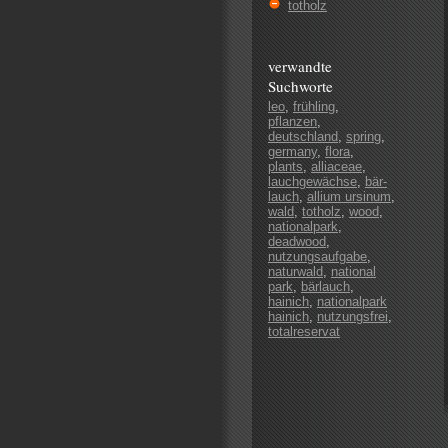
totholz
verwandte
Suchworte
leo
,
frühling
,
pflanzen
,
deutschland
,
spring
,
germany
,
flora
,
plants
,
alliaceae
,
lauchgewächse
,
bär-
lauch
,
allium ursinum
,
wald
,
totholz
,
wood
,
nationalpark
,
deadwood
,
nutzungsaufgabe
,
naturwald
,
national
park
,
bärlauch
,
hainich
,
nationalpark
hainich
,
nutzungsfrei
,
totalreservat