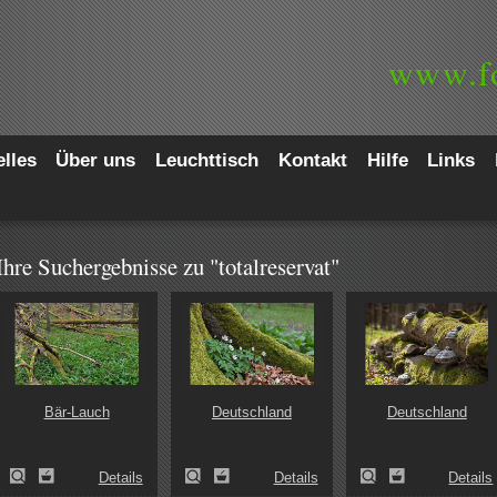
www.
f
lles
Über uns
Leuchttisch
Kontakt
Hilfe
Links
Ihre Suchergebnisse zu "totalreservat"
Bär-Lauch
Deutschland
Deutschland
Details
Details
Details