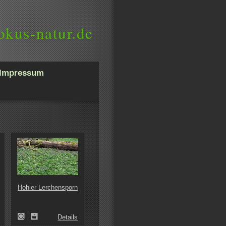
okus-natur.de
Impressum
Hohler Lerchensporn
Details